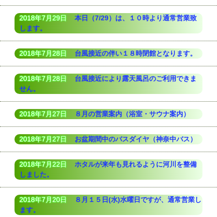
2018年7月29日
本日（7/29）は、１０時より通常営業致
します。
2018年7月28日
台風接近の伴い１８時閉館となります。
2018年7月28日
台風接近により露天風呂のご利用できま
せん。
2018年7月27日
８月の営業案内（浴室・サウナ案内）
2018年7月27日
お盆期間中のバスダイヤ（神奈中バス）
2018年7月22日
ホタルが来年も見れるように河川を整備
しました。
2018年7月20日
８月１５日(水)水曜日ですが、通常営業し
ます。