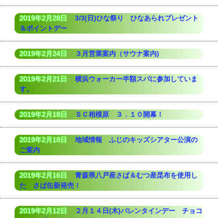
2019年2月28日
3/3(日)ひな祭り ひなあられプレゼント
＆ポイントデー
2019年2月24日
３月営業案内（サウナ案内)
2019年2月21日
横浜ウォーカー半額スパに参加していま
す。
2019年2月18日
ＳＣ相模原 ３．１０開幕！
2019年2月18日
地域情報 ふじのキッズシアター公演の
ご案内
2019年2月16日
青森県八戸産さば＆むつ産昆布を使用し
た さば缶新発売！
2019年2月12日
２月１４日(木)バレンタインデー チョコ