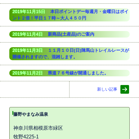
2019年11月15日
本日ポイントデー毎週月・金曜日はポイ
ント２倍！平日１７時～大人４５０円
2019年11月4日
新商品(土産品)のご案内
2019年11月3日
１１月１０日(日)陣馬山トレイルレースが
開催されますので、混雑します。
2019年11月2日
県道７６号線が開通しました。
新しい記事
藤野やまなみ温泉
神奈川県相模原市緑区
牧野4225-1