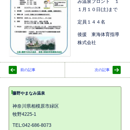
み温泉フロント １
１月１０日(土)まで
定員１４４名
後援 東海体育指導
株式会社
前の記事
次の記事
藤野やまなみ温泉
神奈川県相模原市緑区
牧野4225-1
TEL:042-686-8073