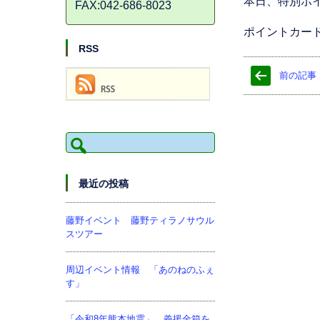
本日、特別ポ
FAX:042-686-8023
ポイントカー
RSS
前の記事
検
索:
最近の投稿
藤野イベント 藤野ティラノサウル
スツアー
周辺イベント情報 「あのねのふぇ
す」
「令和8年熊本地震」 義援金箱を