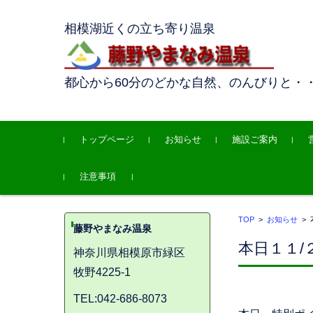
相模湖近くの立ち寄り温泉
都心から60分のどかな自然、のんびりと・
コンテンツに移動
トップページ
お知らせ
施設ご案内
注意事項
TOP
>
お知らせ
>
藤野やまなみ温泉
本日１１/
神奈川県相模原市緑区
牧野4225-1
TEL:042-686-8073