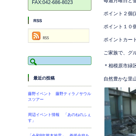
毎週月曜日と
FAX:042-686-8023
ポイント２個
RSS
ポイント１０
ポイントカー
ご家族で、グ
検
索:
＊相模原市緑
最近の投稿
自然豊かな里
藤野イベント 藤野ティラノサウル
スツアー
周辺イベント情報 「あのねのふぇ
す」
「令和8年熊本地震」 義援金箱を