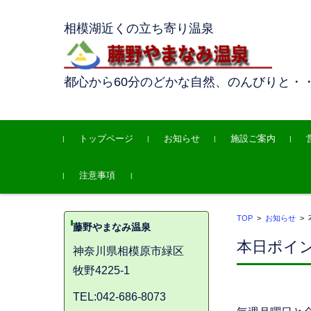
相模湖近くの立ち寄り温泉
都心から60分のどかな自然、のんびりと・
コンテンツに移動
トップページ
お知らせ
施設ご案内
注意事項
TOP
>
お知らせ
>
藤野やまなみ温泉
本日ポイ
神奈川県相模原市緑区
牧野4225-1
TEL:042-686-8073