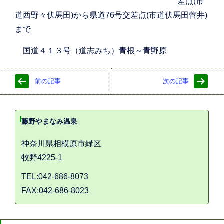
差点(市
道西野々伏馬田)から県道76号交差点(市道伏馬田菅井)
まで
国道４１３号（道志みち）青根～青野原
前の記事
次の記事
藤野やまなみ温泉
神奈川県相模原市緑区
牧野4225-1
TEL:042-686-8073
FAX:042-686-8023