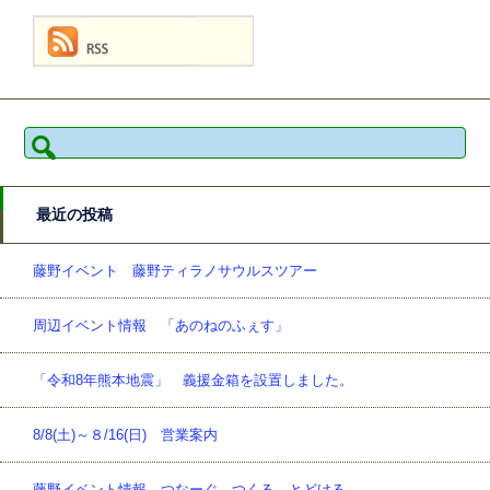
検
索:
最近の投稿
藤野イベント 藤野ティラノサウルスツアー
周辺イベント情報 「あのねのふぇす」
「令和8年熊本地震」 義援金箱を設置しました。
8/8(土)～８/16(日) 営業案内
藤野イベント情報 つなーぐ、つくる、とどける。