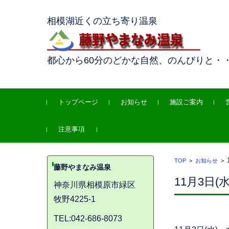
相模湖近くの立ち寄り温泉
都心から60分のどかな自然、のんびりと・
コンテンツに移動
トップページ
お知らせ
施設ご案内
注意事項
TOP
>
お知らせ
>
藤野やまなみ温泉
11月3日
神奈川県相模原市緑区
牧野4225-1
TEL:042-686-8073