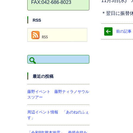
11月3日(水
FAX:042-686-8023
＊翌日に振替
RSS
前の記事
検
索:
最近の投稿
藤野イベント 藤野ティラノサウル
スツアー
周辺イベント情報 「あのねのふぇ
す」
「令和8年熊本地震」 義援金箱を