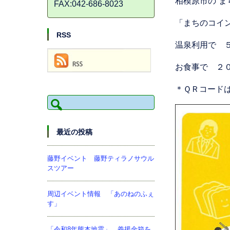
相模原市の”ま
FAX:042-686-8023
「まちのコイ
RSS
温泉利用で 
お食事で ２
＊ＱＲコード
検
索:
最近の投稿
藤野イベント 藤野ティラノサウル
スツアー
周辺イベント情報 「あのねのふぇ
す」
「令和8年熊本地震」 義援金箱を