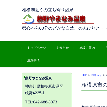
相模湖近くの立ち寄り温泉
都心から60分のどかな自然、のんびりと・
コンテンツに移動
トップページ
お知らせ
施設ご案内
注意事項
TOP
>
お知らせ
>
藤野やまなみ温泉
相模原市の
神奈川県相模原市緑区
牧野4225-1
TEL:042-686-8073