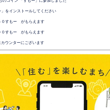
ちのコイン”「すもー」に参加しました
ン」をインストールしてください
５０すもー がもらえます
００すもー がもらえます
はカウンターにございます