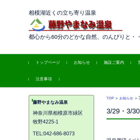
相模湖近くの立ち寄り温泉
都心から60分のどかな自然、のんびりと・
コンテンツに移動
トップページ
お知らせ
施設ご案内
注意事項
TOP
>
お知らせ
>
藤野やまなみ温泉
3/29・3
神奈川県相模原市緑区
牧野4225-1
TEL:042-686-8073