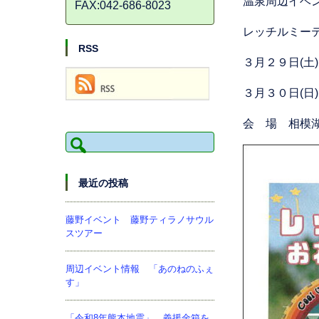
温泉周辺イ
FAX:042-686-8023
レッチルミーテ
RSS
３月２９日(土
３月３０日(
会 場 相模
検
索:
最近の投稿
藤野イベント 藤野ティラノサウル
スツアー
周辺イベント情報 「あのねのふぇ
す」
「令和8年熊本地震」 義援金箱を