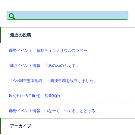
検
索:
最近の投稿
藤野イベント 藤野ティラノサウルスツアー
周辺イベント情報 「あのねのふぇす」
「令和8年熊本地震」 義援金箱を設置しました。
8/8(土)～８/16(日) 営業案内
藤野イベント情報 つなーぐ、つくる、とどける。
アーカイブ