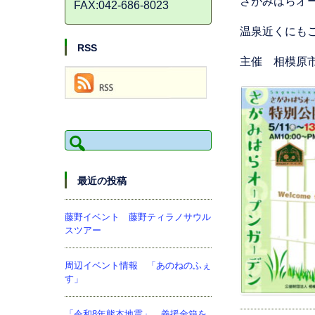
さがみはらオ
FAX:042-686-8023
温泉近くにも
RSS
主催 相模原
検
索:
最近の投稿
藤野イベント 藤野ティラノサウル
スツアー
周辺イベント情報 「あのねのふぇ
す」
「令和8年熊本地震」 義援金箱を