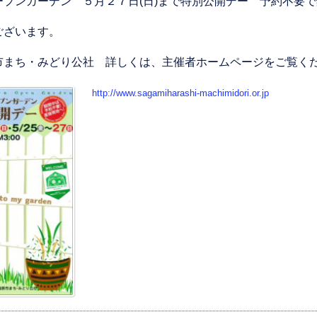
ープンガーデン ５月２７日(日)まで特別公開デー 予約不要
ございます。
市まち・みどり公社 詳しくは、主催者ホームページをご覧く
http://www.sagamiharashi-machimidori.or.jp