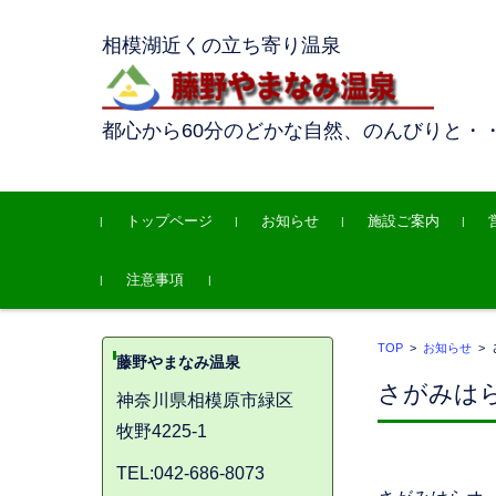
相模湖近くの立ち寄り温泉
都心から60分のどかな自然、のんびりと・
コンテンツに移動
トップページ
お知らせ
施設ご案内
注意事項
TOP
>
お知らせ
>
藤野やまなみ温泉
さがみは
神奈川県相模原市緑区
牧野4225-1
TEL:042-686-8073