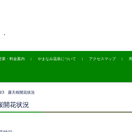
・・
営業・料金案内
やまなみ温泉について
アクセスマップ
4/3 露天桜開花状況
天桜開花状況