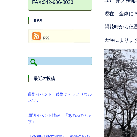
4/3 露天桜
FAX:042-686-8023
現在 全体に
RSS
開花時から低
天候によりま
検
索:
最近の投稿
藤野イベント 藤野ティラノサウル
スツアー
周辺イベント情報 「あのねのふぇ
す」
「令和8年熊本地震」 義援金箱を