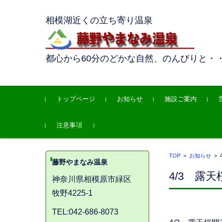
相模湖近くの立ち寄り温泉
都心から60分のどかな自然、のんびりと・
コンテンツに移動
トップページ
お知らせ
施設ご案内
注意事項
TOP
>
お知らせ
>
藤野やまなみ温泉
4/3 露
神奈川県相模原市緑区
牧野4225-1
TEL:042-686-8073