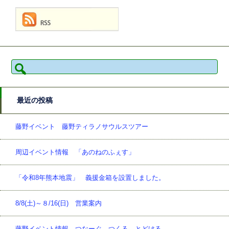
検
索:
最近の投稿
藤野イベント 藤野ティラノサウルスツアー
周辺イベント情報 「あのねのふぇす」
「令和8年熊本地震」 義援金箱を設置しました。
8/8(土)～８/16(日) 営業案内
藤野イベント情報 つなーぐ、つくる、とどける。